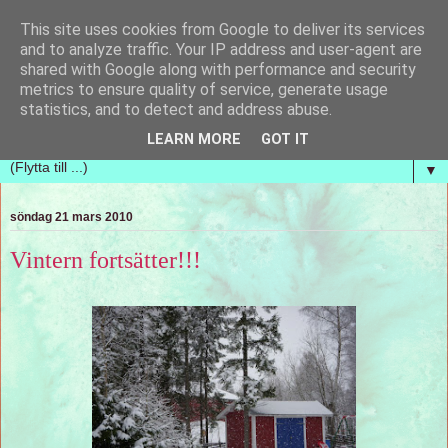
This site uses cookies from Google to deliver its services
Handvävda tankar
and to analyze traffic. Your IP address and user-agent are
shared with Google along with performance and security
metrics to ensure quality of service, generate usage
En blogg om handvävning och hur nya vävar ständigt
statistics, and to detect and address abuse.
kommer upp i tankarna. Vi vill bara ha mer tid!
LEARN MORE
GOT IT
▼
söndag 21 mars 2010
Vintern fortsätter!!!