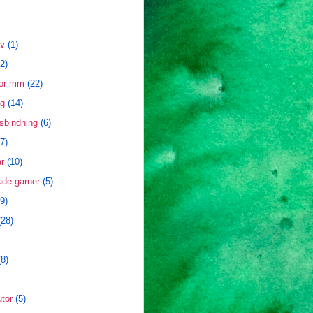
äv
(1)
(2)
tor mm
(22)
ng
(14)
sbindning
(6)
(7)
r
(10)
ade garner
(5)
9)
(28)
(8)
utor
(5)