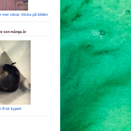
er mer vävar, klicka på bilden.
e sen många år
h 8-sk kypert