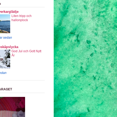
a
erkarglädje
Liten tripp och
hallonplock
ar sedan
eskåpslycka
God Jul och Gott Nytt
År
sedan
ARAGET