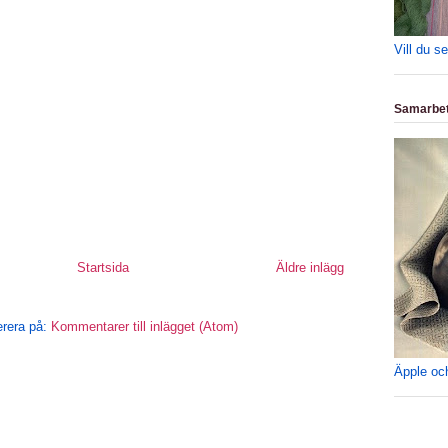
Vill du s
Samarbet
Startsida
Äldre inlägg
rera på:
Kommentarer till inlägget (Atom)
Äpple oc