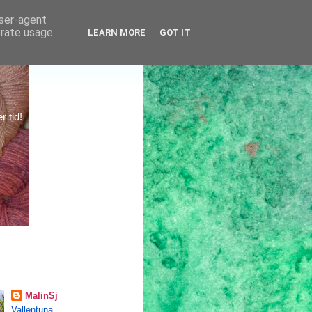
user-agent
erate usage
LEARN MORE
GOT IT
 tid!
MalinSj
Vallentuna