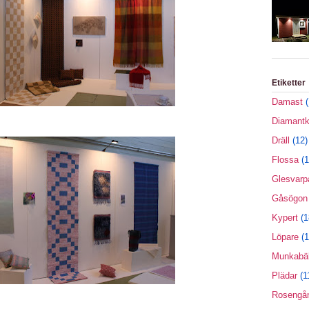
Etiketter
Damast
(
Diamantk
Dräll
(12)
Flossa
(1
Glesvarp
Gåsögon
Kypert
(1
Löpare
(1
Munkabäl
Plädar
(1
Rosengå