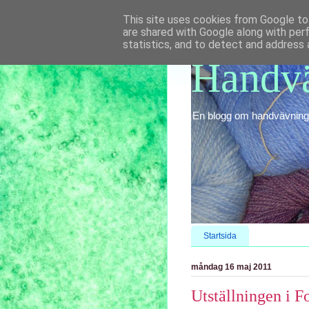
This site uses cookies from Google to 
are shared with Google along with per
statistics, and to detect and address 
Handvä
En blogg om handvävning o
Startsida
måndag 16 maj 2011
Utställningen i F