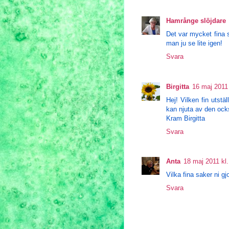
Hamrånge slöjdare
Det var mycket fina s
man ju se lite igen!
Svara
Birgitta
16 maj 2011 
Hej! Vilken fin utstä
kan njuta av den ock
Kram Birgitta
Svara
Anta
18 maj 2011 kl.
Vilka fina saker ni gjo
Svara