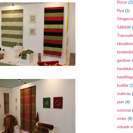
Rosor
(2)
Rya
(1)
Slingerv
Sålldräll
Trasmat
Utställni
bindetråd
gardiner
handduka
handfärg
kuddar
(1
mattväv
pion
(4)
sommar
vinter
(9)
virkade r