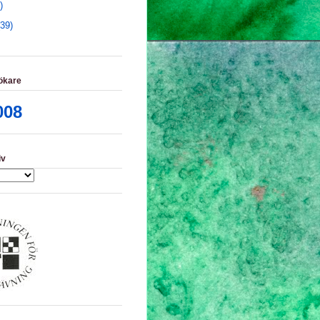
)
(39)
ökare
008
iv