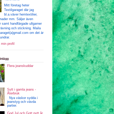
Mitt företag heter
Textilgaraget där jag
bl.a.väver hemtextilier,
nader mm. Säljer även
r samt handfärgade ullgarner
 vävning och stickning. Maila
ilgaraget(a)gmail.com om det är
undrar.
 min profil
inlägg
Flera jeanskuddar
Sytt i gamla jeans -
Återbruk
Nya väskor sydda i
jeanstyg och vävda
partier.
God Jul och Gott nytt år