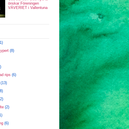
önskar Föreningen
VÄVERIET i Vallentuna
1)
ypert
(8)
)
ad rips
(6)
(13)
8)
2)
te
(2)
1)
ng
(6)