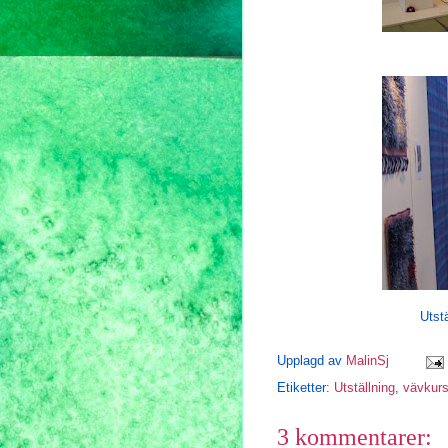
Utst
Upplagd av
MalinSj
Etiketter:
Utställning
,
vävkur
3 kommentarer: