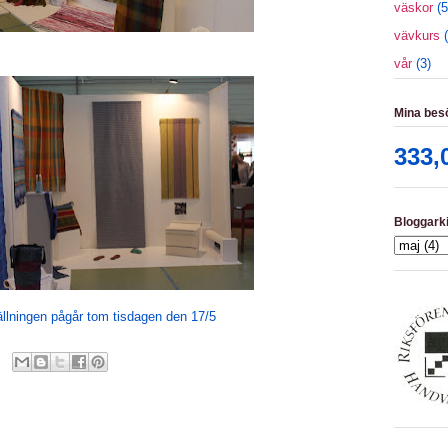
väskor
(5
vävkurs
vår
(3)
Mina bes
333,
Bloggark
ällningen pågår tom tisdagen den 17/5
s