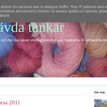
deliver its services and to analyze traffic. Your IP address and 
formance and security metrics to ensure quality of service, gen
abuse.
vda tankar
ch hur nya vävar ständigt kommer upp i tankarna. Vi vill bara ha mer
Om mig
orsa 2011