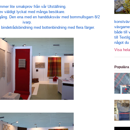
mmer lite smakprov från vår Utställning.
ev väldigt lyckat med många besökare.
 igång. Den ena med en handduksväv med bommullsgarn 8/2
konstväv
ivarp.
vävgarne
bindetrådsbindning med bottenbindning med flera färger.
både till
till Text
något du 
Visa hela
Populära 