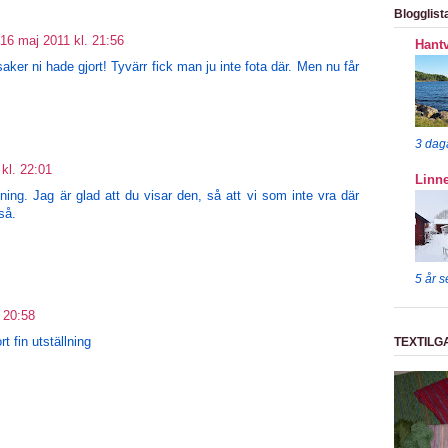
Blogglist
16 maj 2011 kl. 21:56
Hantv
aker ni hade gjort! Tyvärr fick man ju inte fota där. Men nu får
3 dag
kl. 22:01
Linn
llning. Jag är glad att du visar den, så att vi som inte vra där
så.
5 år 
 20:58
rt fin utställning
TEXTILG