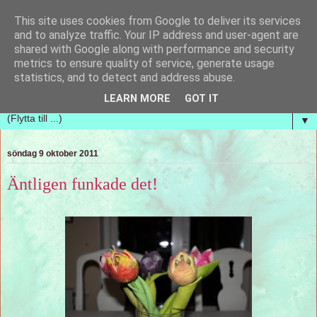
This site uses cookies from Google to deliver its services
Handvävda tankar
and to analyze traffic. Your IP address and user-agent are
shared with Google along with performance and security
metrics to ensure quality of service, generate usage
En blogg om handvävning och hur nya vävar ständigt
statistics, and to detect and address abuse.
kommer upp i tankarna. Vi vill bara ha mer tid!
LEARN MORE
GOT IT
▼
söndag 9 oktober 2011
Äntligen funkade det!