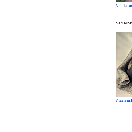
Vill du s
Samarbet
Äpple oc