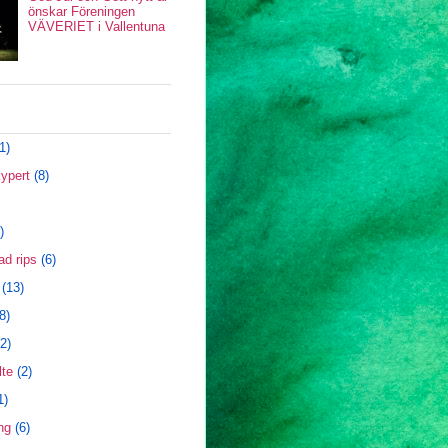
önskar Föreningen
VÄVERIET i Vallentuna
1)
ypert
(8)
)
ad rips
(6)
(13)
8)
2)
te
(2)
1)
ng
(6)