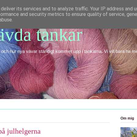
deliver its services and to analyze traffic. Your IP address and 
formance and security metrics to ensure quality of service, gen
abuse.
vda tankar
ch hur nya vävar ständigt kommer upp i tankarna. Vi vill bara ha mer
Om mig
på julhelgerna