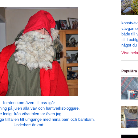
konstväv
vävgarne
både till
till Text
något du 
Visa hela
Populära 
Tomten kom även till oss igår.
ning på julen alla väv och hantverksbloggare.
te ledigt från vävstolen tar även jag.
 tillfällen till umgänge med mina barn och barnbarn.
Underbart är kort.