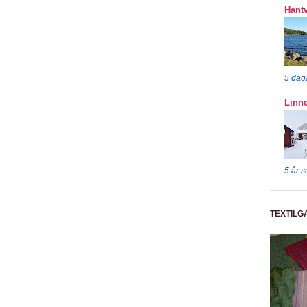
Hantv
5 dag
Linn
5 år 
TEXTILG