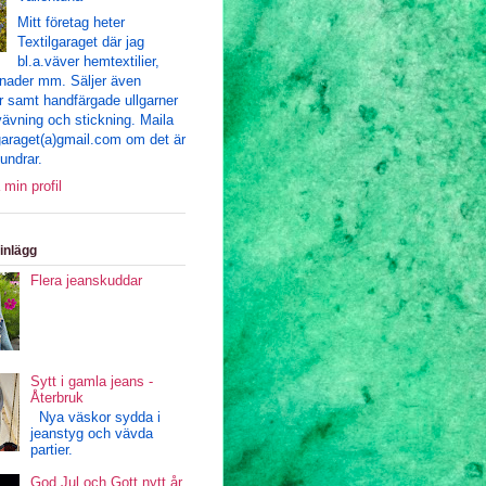
Mitt företag heter
Textilgaraget där jag
bl.a.väver hemtextilier,
nader mm. Säljer även
r samt handfärgade ullgarner
 vävning och stickning. Maila
ilgaraget(a)gmail.com om det är
undrar.
 min profil
inlägg
Flera jeanskuddar
Sytt i gamla jeans -
Återbruk
Nya väskor sydda i
jeanstyg och vävda
partier.
God Jul och Gott nytt år