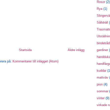
Rosor
(2)
Rya
(1)
Slingerv
Sålldräll
Trasmat
Utställni
bindetråd
Startsida
Äldre inlägg
gardiner
handduka
rera på:
Kommentarer till inlägget (Atom)
handfärg
kuddar
(1
mattväv
pion
(4)
sommar
vinter
(9)
virkade r