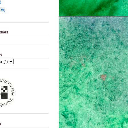
)
(39)
ökare
iv
a