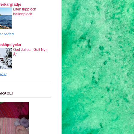
erkarglädje
Liten tripp och
hallonplock
ar sedan
eskåpslycka
God Jul och Gott Nytt
År
sedan
ARAGET