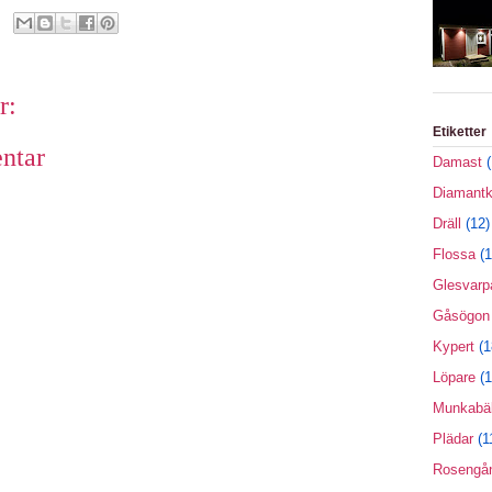
r:
Etiketter
ntar
Damast
(
Diamantk
Dräll
(12)
Flossa
(1
Glesvarp
Gåsögon
Kypert
(1
Löpare
(1
Munkabäl
Plädar
(1
Rosengå