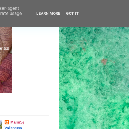
user-agent
erate usage
LEARN MORE
GOT IT
 tid!
MalinSj
Vallentuna