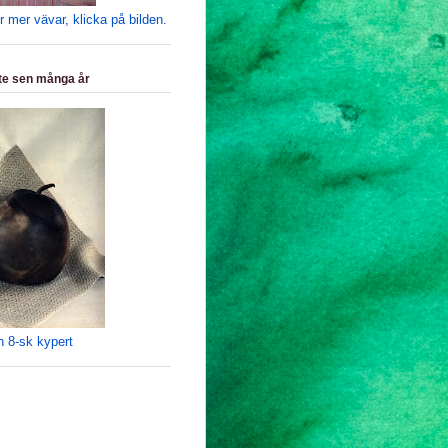
er mer vävar, klicka på bilden.
e sen många år
h 8-sk kypert