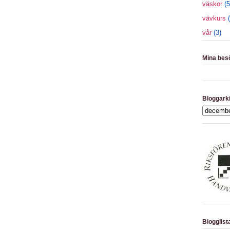
väskor
(5
vävkurs
vår
(3)
Mina bes
Bloggark
Blogglist