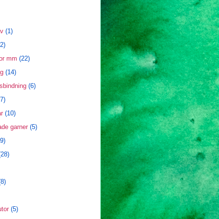
äv
(1)
(2)
tor mm
(22)
ng
(14)
sbindning
(6)
(7)
r
(10)
ade garner
(5)
9)
(28)
(8)
utor
(5)