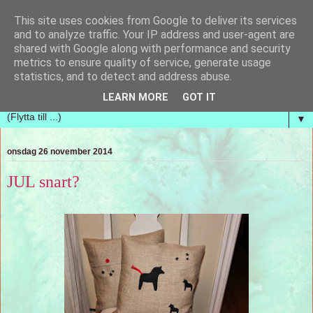
This site uses cookies from Google to deliver its services
Handvävda tankar
and to analyze traffic. Your IP address and user-agent are
shared with Google along with performance and security
metrics to ensure quality of service, generate usage
En blogg om handvävning och hur nya vävar ständigt
statistics, and to detect and address abuse.
kommer upp i tankarna. Vi vill bara ha mer tid!
LEARN MORE
GOT IT
▼
onsdag 26 november 2014
JUL snart?