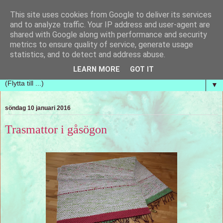
This site uses cookies from Google to deliver its services
Handvävda tankar
and to analyze traffic. Your IP address and user-agent are
shared with Google along with performance and security
metrics to ensure quality of service, generate usage
En blogg om handvävning och hur nya vävar ständigt
statistics, and to detect and address abuse.
kommer upp i tankarna. Vi vill bara ha mer tid!
LEARN MORE
GOT IT
▼
söndag 10 januari 2016
Trasmattor i gåsögon