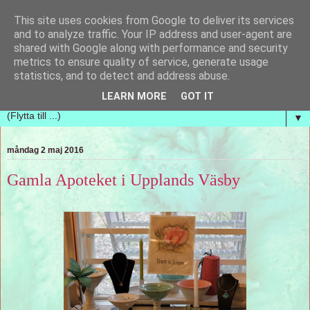
This site uses cookies from Google to deliver its services
Handvävda tankar
and to analyze traffic. Your IP address and user-agent are
shared with Google along with performance and security
metrics to ensure quality of service, generate usage
En blogg om handvävning och hur nya vävar ständigt
statistics, and to detect and address abuse.
kommer upp i tankarna. Vi vill bara ha mer tid!
LEARN MORE
GOT IT
▼
måndag 2 maj 2016
Gamla Apoteket i Upplands Väsby